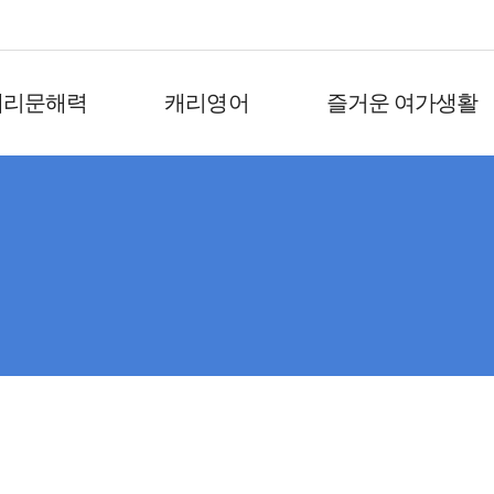
캐리문해력
캐리영어
즐거운 여가생활