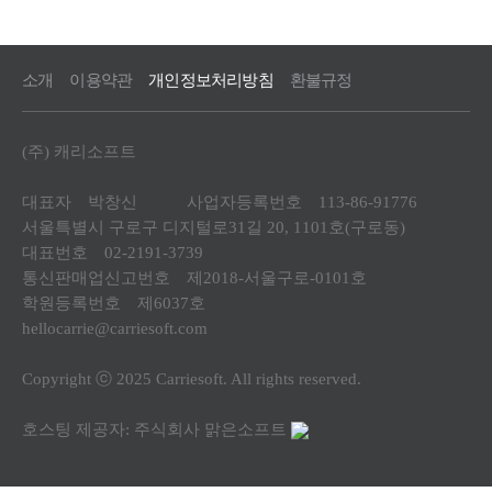
소개
이용약관
개인정보처리방침
환불규정
(주) 캐리소프트
대표자 박창신 사업자등록번호 113-86-91776
서울특별시 구로구 디지털로31길 20, 1101호(구로동)
대표번호 02-2191-3739
통신판매업신고번호 제2018-서울구로-0101호
학원등록번호 제6037호
hellocarrie@carriesoft.com
Copyright ⓒ 2025 Carriesoft. All rights reserved.
호스팅 제공자: 주식회사 맑은소프트