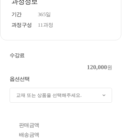
과정정보
기간
365일
과정구성
11과정
수강료
120,000
원
옵션선택
판매금액
배송금액