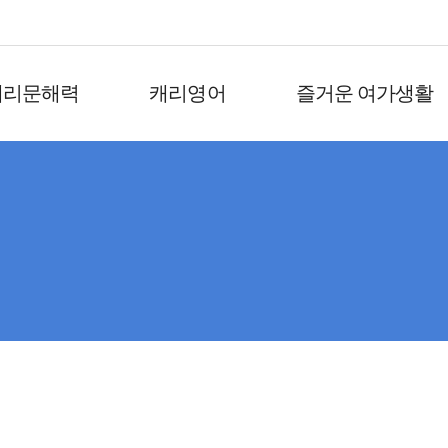
캐리문해력
캐리영어
즐거운 여가생활