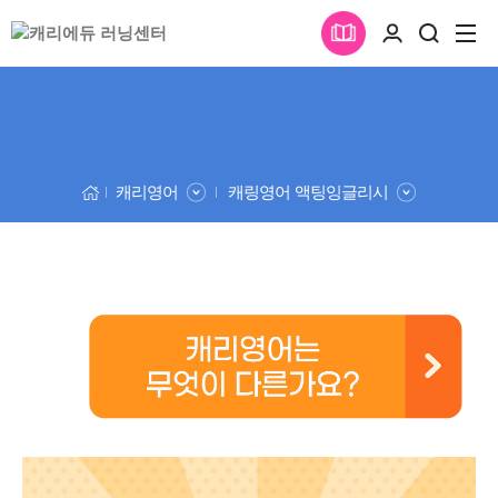
캐리영어
캐링영어 액팅잉글리시