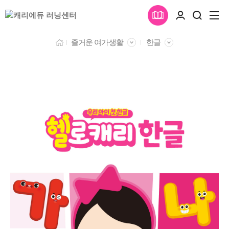
즐거운 여가생활
한글